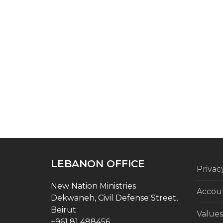
LEBANON OFFICE
Privac
New Nation Ministries
Accoun
Dekwaneh, Civil Defense Street,
Beirut
Values
+961 81 488456