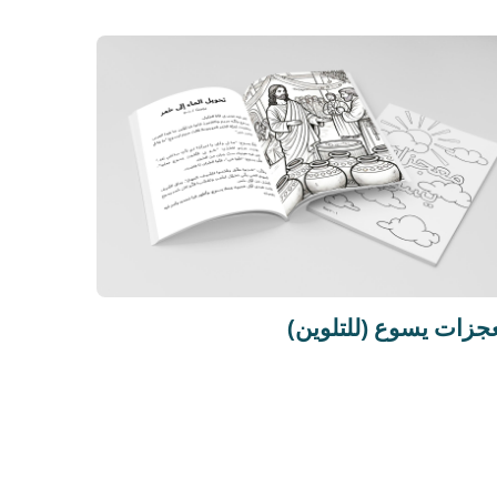
عجزات يسوع (للتلوين