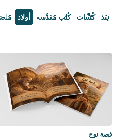
نِبَذ
كُتَيِّبات
كُتُب مُقَدَّسة
أولاد
مُلص
قصة نوح