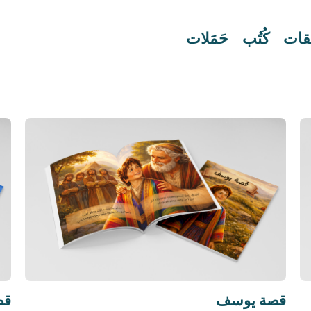
َقات
كُتُب
حَمَلات
قصة يوسف
قص