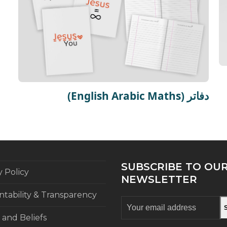
(English Arabic Maths) دفاتر
SUBSCRIBE TO OU
y Policy
NEWSLETTER
tability & Transparency
Your
email
 and Beliefs
address