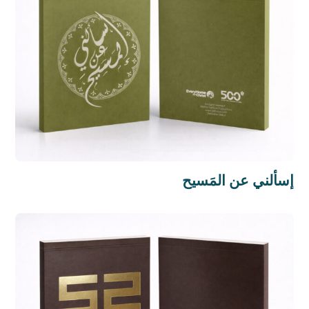
إسألني عن المَسيح