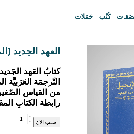
لصَقات
كُتُب
حَمَلات
العهد الجديد (ا
كتابُ العَهد الجَديد،
التّرجمَة العَرَبيَّة ا
رابطة الكتابِ المقدَّ
العهد
أطلب الآن
الجديد
(المبسطة)