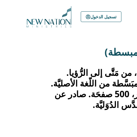
Skip
to
تسجيل الدخول
content
لمبسطة)
 من مَتَّى إلى الرُّؤيا.
لمبَسَّطة من اللّغة الأصليَّة.
من القياس الصّغير، 500 صفحَة. صادر عن
س الدُوَليَّة.