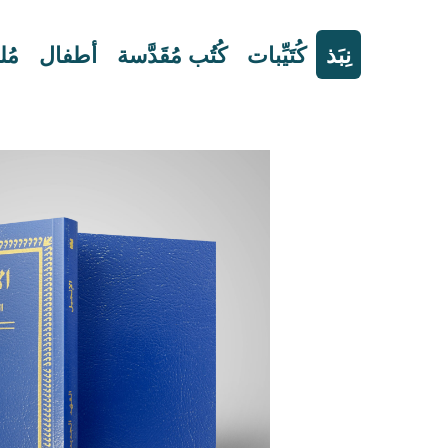
نِبَذ
كُتَيِّبات
كُتُب مُقَدَّسة
أطفال
مُ