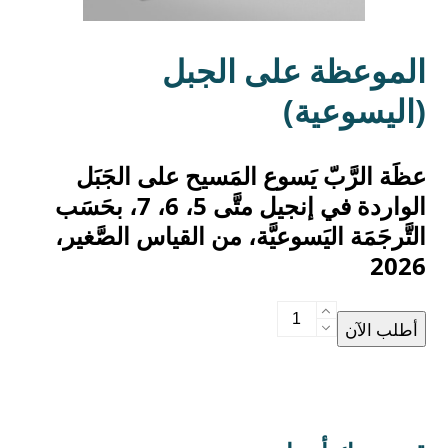
الموعظة على الجبل
(اليسوعية)
عظَة الرَّبّ يَسوع المَسيح على الجَبَل
الواردة في إنجيل متَّى 5، 6، 7، بحَسَب
التَّرجَمَة اليَسوعيَّة، من القياس الصَّغير،
2026
الموعظة
أطلب الآن
على
الجبل
(اليسوعية)
quantity