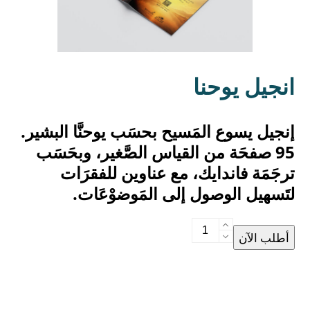
انجيل يوحنا
إنجيل يسوع المَسيح بحسَب يوحنَّا البشير.
95 صفحَة من القياس الصَّغير، وبحَسَب
ترجَمَة فاندايك، مع عناوين للفقرَات
لتَسهيل الوصول إلى المَوضوْعَات.
انجيل
أطلب الآن
يوحنا
quantity