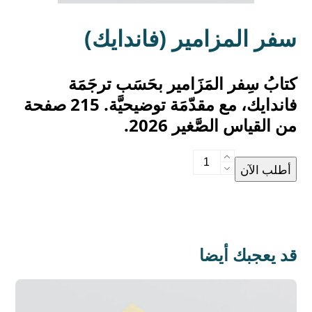
سفر المزامير (فاندايك)
كتابُ سِفر المَزَامير بحَسَب ترجَمَة
فاندايك، مع مقدّمَة توضيحيَّة. 215 صفحة
من القياس الصَّغير 2026.
سفر
أطلب الآن
المزامير
(فاندايك)
quantity
قد يعجبك أيضا