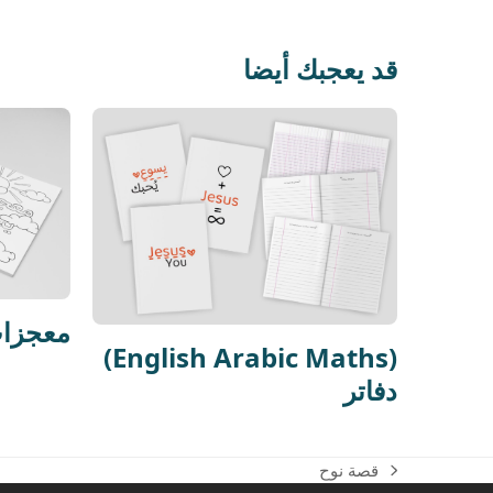
قد يعجبك أيضا
معجزا)
(English Arabic Maths)
دفاتر
قصة نوح
next