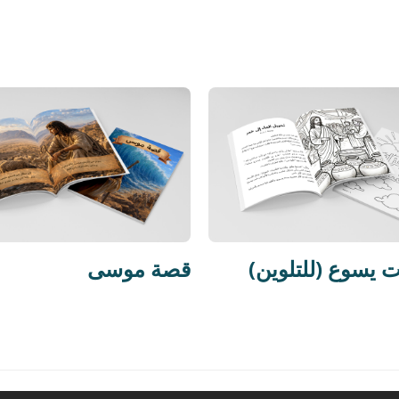
ت يسوع (للتلوين
قصة موسى