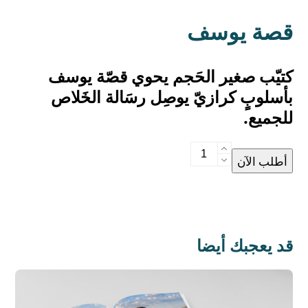
قصة يوسف
كتيّب صغير الحَجم يحوي قصّة يوسف
بأسلوبٍ كرازيّ يوصِل رسَالة الخَلاص
للجميع.
قصة
أطلب الآن
يوسف
quantity
قد يعجبك أيضا