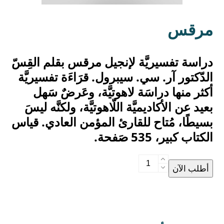
مرقس
دراسة تفسيريَّة لإنجيل مرقس بقلم القِسّ
الدّكتور آر. سي. سيبرول. قرَاءَة تفسيريَّة
أكثر منها دراسَة لاهوتيَّة، وعَرضٌ سَهل
بعيد عن الأكاديميَّة اللّاهوتيَّة، ولكنَّه ليسَ
بسيطًا، مُتاح للقارئ المؤمن العادي. قياس
الكتاب كبير، 535 صَفحة.
مرقس
أطلب الآن
quantity