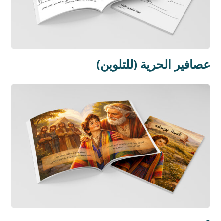
عصافير الحرية (للتلوين)