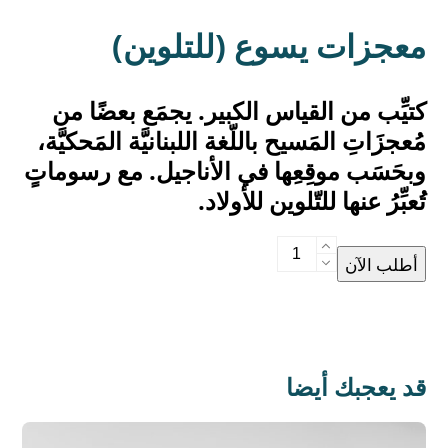
معجزات يسوع (للتلوين)
كتيِّب من القياس الكبير. يجمَع بعضًا من
مُعجزَاتِ المَسيح باللّغة اللبنانيَّة المَحكيَّة،
وبحَسَب موقِعِها في الأناجيل. مع رسوماتٍ
تُعبِّرُ عنها للتّلوين للأولاد.
معجزات
أطلب الآن
يسوع
(للتلوين)
quantity
قد يعجبك أيضا