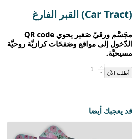
القبر الفارغ (Car Tract)
مجَسَّم ورقيّ صَغير يحوي QR code
الدّخول إلى مواقع وصَفحَات كرازيَّة روحيَّة
مسيحيَّة.
القبر
أطلب الآن
الفارغ
(Car
Tract)
quantity
قد يعجبك أيضا