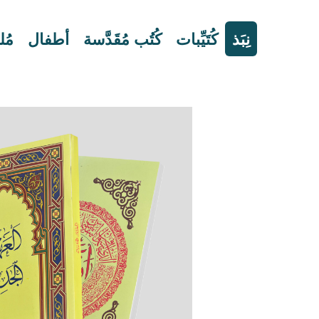
نِبَذ
كُتَيِّبات
كُتُب مُقَدَّسة
أطفال
مُ