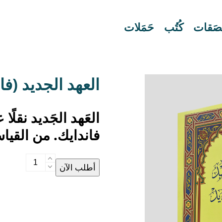
لصَقات
كُتُب
حَمَلات
(فاندايك) العهد الجديد
العَهد الجَديد نقلًا 
فاندايك. من القياس الو.
(فاندايك)
أطلب الآن
العهد
الجديد
quantity