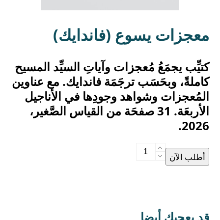
(فاندايك) معجزات يسوع
كتيِّب يجمَعُ مُعجزات وآياتِ السيِّد المسيح
كاملةً، وبحَسَب ترجَمَة فاندايك. مع عناوين
المُعجزات وشواهد وجودِها في الأناجيل
الأربعَة. 31 صفحَة من القياس الصَّغير،
2026.
(فاندايك)
أطلب الآن
معجزات
يسوع
quantity
قد يعجبك أيضا