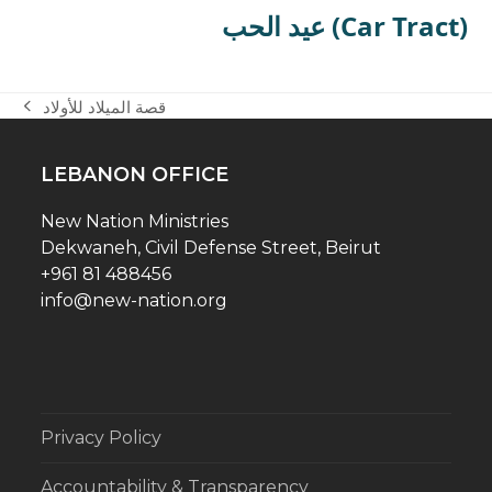
عيد الحب (Car Tract)
قصة الميلاد للأولاد
previous
post:
LEBANON OFFICE
New Nation Ministries
Dekwaneh, Civil Defense Street, Beirut
+961 81 488456
info@new-nation.org
Privacy Policy
Accountability & Transparency