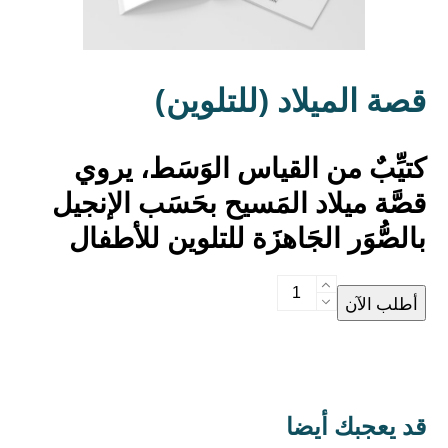
قصة الميلاد (للتلوين)
كتيِّبٌ من القياس الوَسَط، يروي
قصَّة ميلاد المَسيح بحَسَب الإنجيل
بالصُّوَر الجَاهزَة للتلوين للأطفال
قصة
أطلب الآن
الميلاد
(للتلوين)
quantity
قد يعجبك أيضا